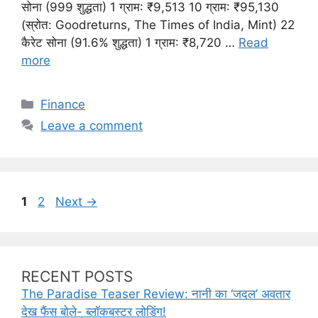
सोना (999 शुद्धता) 1 ग्राम: ₹9,513 10 ग्राम: ₹95,130
(स्रोत: Goodreturns, The Times of India, Mint) 22
कैरेट सोना (91.6% शुद्धता) 1 ग्राम: ₹8,720 …
Read
more
C
Finance
a
Leave a comment
t
e
g
o
P
P
1
2
Next
→
r
a
a
i
g
g
e
e
e
s
RECENT POSTS
The Paradise Teaser Review: नानी का ‘जदल’ अवतार
देख फैंस बोले- ब्लॉकबस्टर लोडिंग!