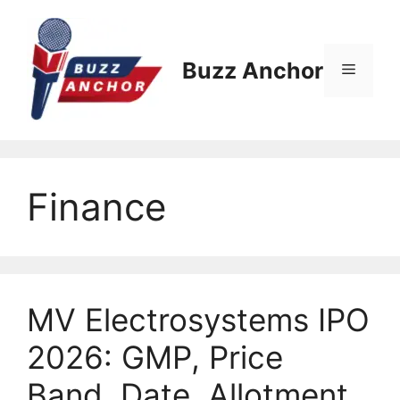
Skip
to
content
Buzz Anchor
Menu
Finance
MV Electrosystems IPO
2026: GMP, Price
Band, Date, Allotment