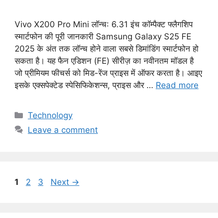
Vivo X200 Pro Mini लॉन्च: 6.31 इंच कॉम्पैक्ट फ्लैगशिप
स्मार्टफोन की पूरी जानकारी Samsung Galaxy S25 FE
2025 के अंत तक लॉन्च होने वाला सबसे डिमांडिंग स्मार्टफोन हो
सकता है। यह फैन एडिशन (FE) सीरीज़ का नवीनतम मॉडल है
जो प्रीमियम फीचर्स को मिड-रेंज प्राइस में ऑफर करता है। आइए
इसके एक्सपेक्टेड स्पेसिफिकेशन्स, प्राइस और …
Read more
C
Technology
a
Leave a comment
t
e
g
o
P
P
P
1
2
3
Next
→
r
a
a
a
i
g
g
g
e