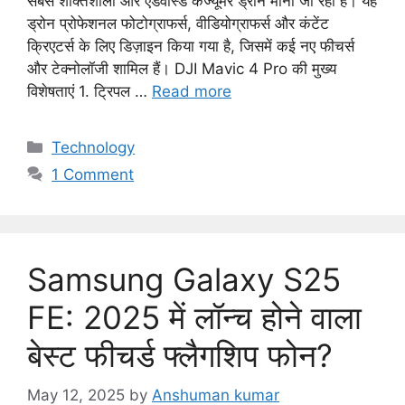
सबसे शक्तिशाली और एडवांस्ड कंज्यूमर ड्रोन माना जा रहा है। यह
ड्रोन प्रोफेशनल फोटोग्राफर्स, वीडियोग्राफर्स और कंटेंट
क्रिएटर्स के लिए डिज़ाइन किया गया है, जिसमें कई नए फीचर्स
और टेक्नोलॉजी शामिल हैं। DJI Mavic 4 Pro की मुख्य
विशेषताएं 1. ट्रिपल …
Read more
C
Technology
a
1 Comment
t
e
g
o
Samsung Galaxy S25
r
i
FE: 2025 में लॉन्च होने वाला
e
बेस्ट फीचर्ड फ्लैगशिप फोन?
s
May 12, 2025
by
Anshuman kumar