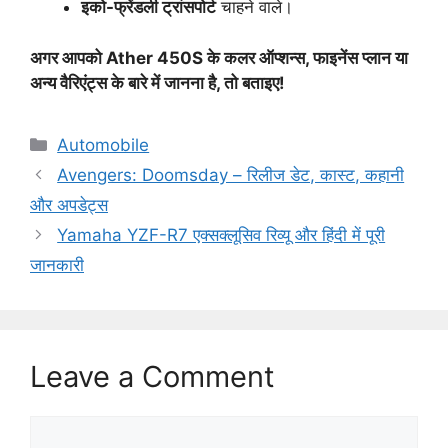
इको-फ्रेंडली ट्रांसपोर्ट
चाहने वाले।
अगर आपको Ather 450S के कलर ऑप्शन्स, फाइनेंस प्लान या
अन्य वैरिएंट्स के बारे में जानना है, तो बताइए!
C
Automobile
a
Avengers: Doomsday – रिलीज डेट, कास्ट, कहानी
t
और अपडेट्स
e
Yamaha YZF-R7 एक्सक्लूसिव रिव्यू और हिंदी में पूरी
g
जानकारी
o
r
i
e
s
Leave a Comment
C