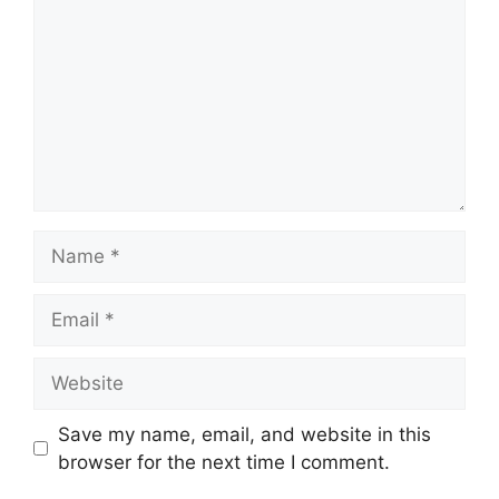
o
m
m
e
n
t
N
a
m
E
e
m
a
W
i
e
l
b
Save my name, email, and website in this
s
browser for the next time I comment.
i