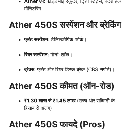
Ather ऐप:
फाइंड माई स्कूटर, ट्रिप स्टैट्स, बैटरी हेल्थ
मॉनिटरिंग।
Ather 450S सस्पेंशन और ब्रेकिंग
फ्रंट सस्पेंशन:
टेलिस्कोपिक फोर्क।
रियर सस्पेंशन:
मोनो-शॉक।
ब्रेक्स:
फ्रंट और रियर डिस्क ब्रेक (CBS सपोर्ट)।
Ather 450S कीमत (ऑन-रोड)
₹1.30 लाख से ₹1.45 लाख
(राज्य और सब्सिडी के
हिसाब से अलग)।
Ather 450S फायदे (Pros)