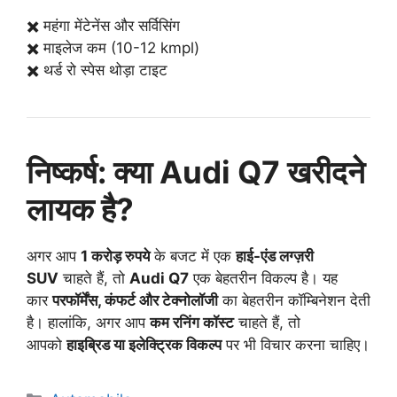
✖️ महंगा मेंटेनेंस और सर्विसिंग
✖️ माइलेज कम (10-12 kmpl)
✖️ थर्ड रो स्पेस थोड़ा टाइट
निष्कर्ष: क्या Audi Q7 खरीदने
लायक है?
अगर आप
1 करोड़ रुपये
के बजट में एक
हाई-एंड लग्ज़री
SUV
चाहते हैं, तो
Audi Q7
एक बेहतरीन विकल्प है। यह
कार
परफॉर्मेंस, कंफर्ट और टेक्नोलॉजी
का बेहतरीन कॉम्बिनेशन देती
है। हालांकि, अगर आप
कम रनिंग कॉस्ट
चाहते हैं, तो
आपको
हाइब्रिड या इलेक्ट्रिक विकल्प
पर भी विचार करना चाहिए।
C