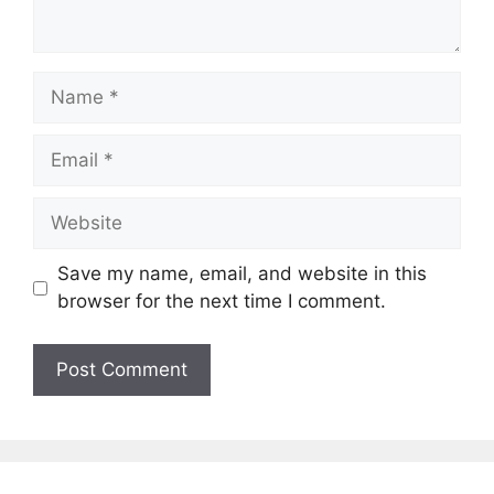
N
a
m
E
e
m
a
W
i
e
l
b
Save my name, email, and website in this
s
browser for the next time I comment.
i
t
e