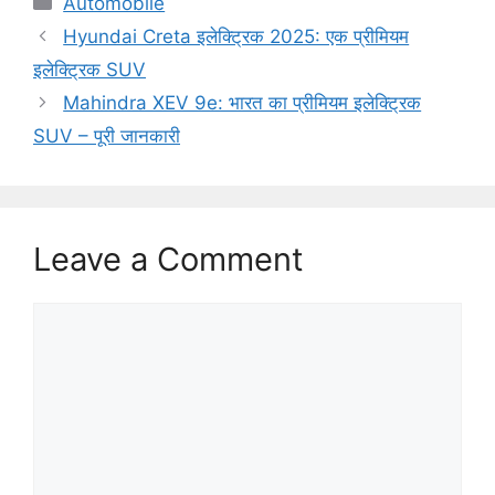
Automobile
a
Hyundai Creta इलेक्ट्रिक 2025: एक प्रीमियम
t
इलेक्ट्रिक SUV
e
Mahindra XEV 9e: भारत का प्रीमियम इलेक्ट्रिक
g
SUV – पूरी जानकारी
o
r
i
e
s
Leave a Comment
C
o
m
m
e
n
t