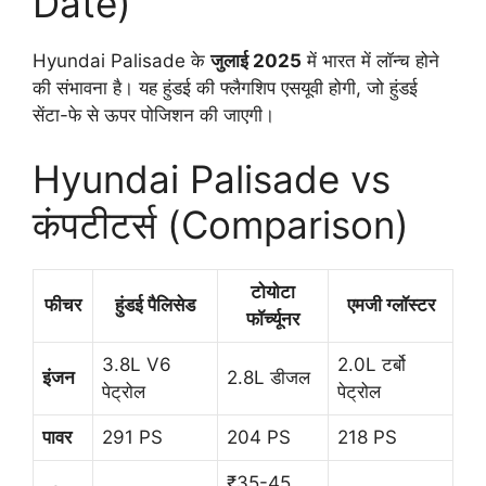
Date)
Hyundai Palisade के
जुलाई 2025
में भारत में लॉन्च होने
की संभावना है। यह हुंडई की फ्लैगशिप एसयूवी होगी, जो हुंडई
सेंटा-फे से ऊपर पोजिशन की जाएगी।
Hyundai Palisade vs
कंपटीटर्स (Comparison)
टोयोटा
फीचर
हुंडई पैलिसेड
एमजी ग्लॉस्टर
फॉर्च्यूनर
3.8L V6
2.0L टर्बो
इंजन
2.8L डीजल
पेट्रोल
पेट्रोल
पावर
291 PS
204 PS
218 PS
₹35-45