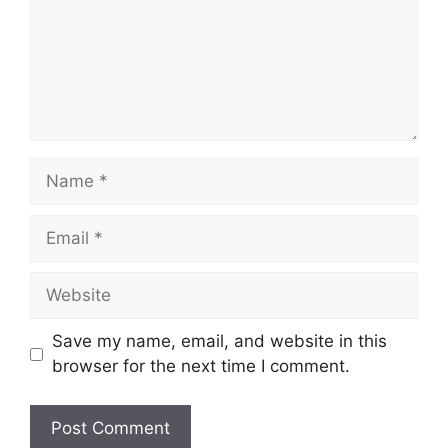
m
e
n
t
N
a
m
E
e
m
a
W
i
e
l
b
Save my name, email, and website in this
s
browser for the next time I comment.
i
t
e