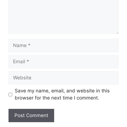
e
n
t
N
a
m
E
e
m
a
W
i
e
l
b
Save my name, email, and website in this
s
browser for the next time I comment.
i
t
e