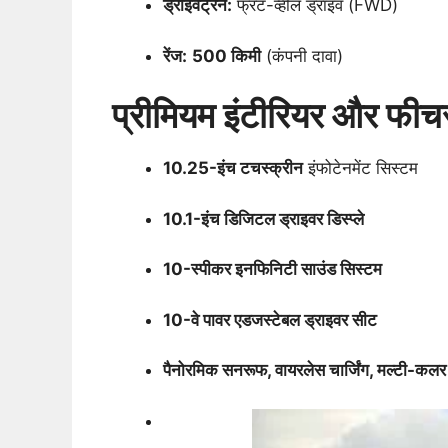
ड्राइवट्रेन:
फ्रंट-व्हील ड्राइव (FWD)
रेंज:
500 किमी
(कंपनी दावा)
प्रीमियम इंटीरियर और फीचर
10.25-इंच टचस्क्रीन
इंफोटेनमेंट सिस्टम
10.1-इंच डिजिटल ड्राइवर डिस्प्ले
10-स्पीकर इनफिनिटी साउंड सिस्टम
10-वे पावर एडजस्टेबल ड्राइवर सीट
पैनोरमिक सनरूफ, वायरलेस चार्जिंग, मल्टी-कलर ए